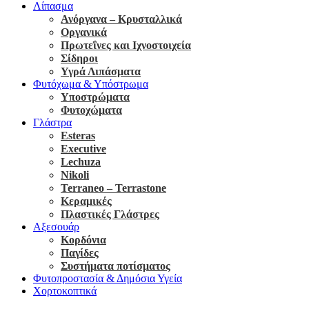
Λίπασμα
Ανόργανα – Κρυσταλλικά
Οργανικά
Πρωτεΐνες και Ιχνοστοιχεία
Σίδηροι
Υγρά Λιπάσματα
Φυτόχωμα & Υπόστρωμα
Υποστρώματα
Φυτοχώματα
Γλάστρα
Esteras
Executive
Lechuza
Nikoli
Terraneo – Terrastone
Κεραμικές
Πλαστικές Γλάστρες
Αξεσουάρ
Κορδόνια
Παγίδες
Συστήματα ποτίσματος
Φυτοπροστασία & Δημόσια Υγεία
Χορτοκοπτικά