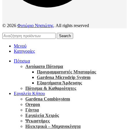
© 2026
Φυτώριο Νησιώτης
. All rights reserved
Search
Μενού
Κατηγορίες
Πότισμα
Αυτόματο Πότισμα
Προγραμματιστές Μπαταρίας
Gardena Microdrip System
Εξαρτήματα Άρδευσης
Πότισμα & Καθαριότητες
Εργαλείο Κήπου
Gardena Combisystem
Oregon
Γάντια
Εργαλεία Χειρός
Ψεκαστήρες
Ηλεκτρικά – Μηχανοκίνητα