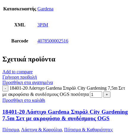
Κατασκευαστής
Gardena
XML
3PIM
Barcode
4078500002516
Σχετικά προϊόντα
Add to compare
Γρήγορη προβολή
Προσθήκη στα αγαπημένα
18401-20 Λάστιχο Gardena Σπιράλ City Gardening 7,5m Σετ
με ακροφύσιο & συνδέσμους OGS ποσότητα
Προσθήκη στο καλάθι
18401-20 Λάστιχο Gardena Σπιράλ City Gardening
7,5m Σετ με ακροφύσιο & συνδέσμους OGS
Πότισμα
,
Λάστιχα & Καρούλια
,
Πότισμα & Καθαριότητες