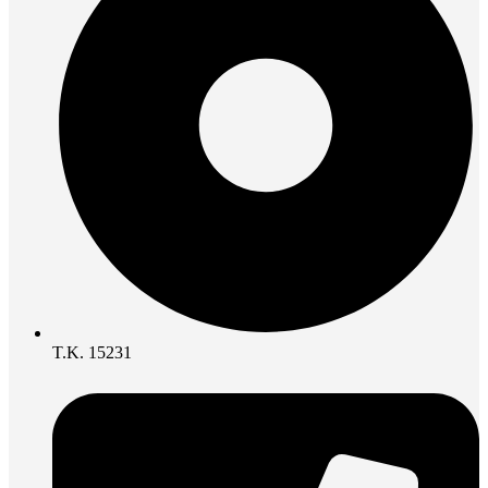
Τ.Κ. 15231