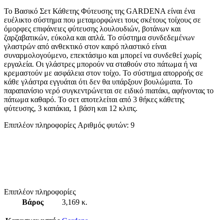
Το Βασικό Σετ Κάθετης Φύτευσης της GARDENA είναι ένα
ευέλικτο σύστημα που μεταμορφώνει τους σκέτους τοίχους σε
όμορφες επιφάνειες φύτευσης λουλουδιών, βοτάνων και
ζαρζαβατικών, εύκολα και απλά. Το σύστημα συνδεδεμένων
γλαστρών από ανθεκτικό στον καιρό πλαστικό είναι
συναρμολογούμενο, επεκτάσιμο και μπορεί να συνδεθεί χωρίς
εργαλεία. Οι γλάστρες μπορούν να σταθούν στο πάτωμα ή να
κρεμαστούν με ασφάλεια στον τοίχο. Το σύστημα απορροής σε
κάθε γλάστρα εγγυάται ότι δεν θα υπάρξουν βουλώματα. Το
παραπανίσιο νερό συγκεντρώνεται σε ειδικό πιατάκι, αφήνοντας το
πάτωμα καθαρό. Το σετ αποτελείται από 3 θήκες κάθετης
φύτευσης, 3 καπάκια, 1 βάση και 12 κλιπς.
Επιπλέον πληροφορίες Αριθμός φυτών: 9
Επιπλέον πληροφορίες
Βάρος
3,169 κ.