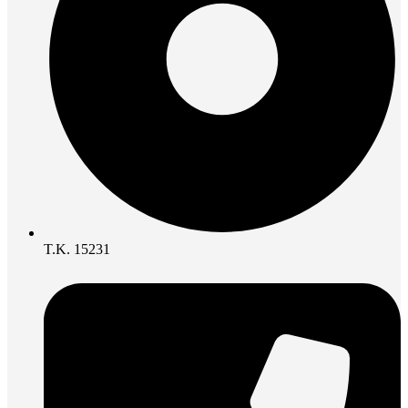
Τ.Κ. 15231