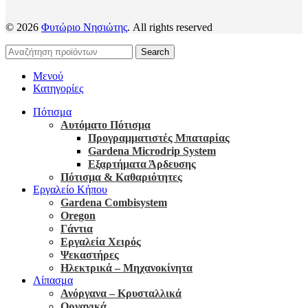
© 2026
Φυτώριο Νησιώτης
. All rights reserved
Search
Μενού
Κατηγορίες
Πότισμα
Αυτόματο Πότισμα
Προγραμματιστές Μπαταρίας
Gardena Microdrip System
Εξαρτήματα Άρδευσης
Πότισμα & Καθαριότητες
Εργαλείο Κήπου
Gardena Combisystem
Oregon
Γάντια
Εργαλεία Χειρός
Ψεκαστήρες
Ηλεκτρικά – Μηχανοκίνητα
Λίπασμα
Ανόργανα – Κρυσταλλικά
Οργανικά