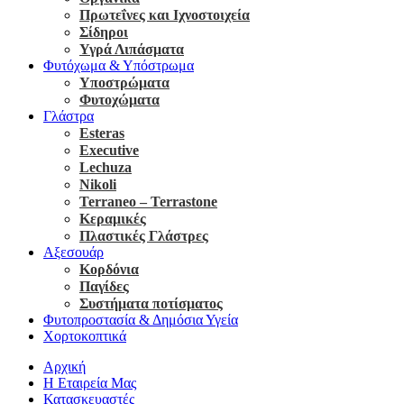
Πρωτεΐνες και Ιχνοστοιχεία
Σίδηροι
Υγρά Λιπάσματα
Φυτόχωμα & Υπόστρωμα
Υποστρώματα
Φυτοχώματα
Γλάστρα
Esteras
Executive
Lechuza
Nikoli
Terraneo – Terrastone
Κεραμικές
Πλαστικές Γλάστρες
Αξεσουάρ
Κορδόνια
Παγίδες
Συστήματα ποτίσματος
Φυτοπροστασία & Δημόσια Υγεία
Χορτοκοπτικά
Αρχική
Η Εταιρεία Μας
Κατασκευαστές