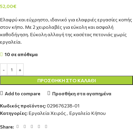
52,00
€
Ελαφρύ και εύχρηστο, ιδανικό για ελαφριές εργασίες κοπής
στον κήπο. Με 2 χειρολαβές για εύκολη και ασφαλή
καθοδήγηση. Εύκολη αλλαγή της κασέτας πετονιάς χωρίς
εργαλεία.
10 σε απόθεμα
ΠΡΟΣΘΉΚΗ ΣΤΟ ΚΑΛΆΘΙ
Add to compare
Προσθήκη στα αγαπημένα
Κωδικός προϊόντος:
029676238-01
Κατηγορίες:
Εργαλεία Χειρός
,
Εργαλείο Κήπου
Share: