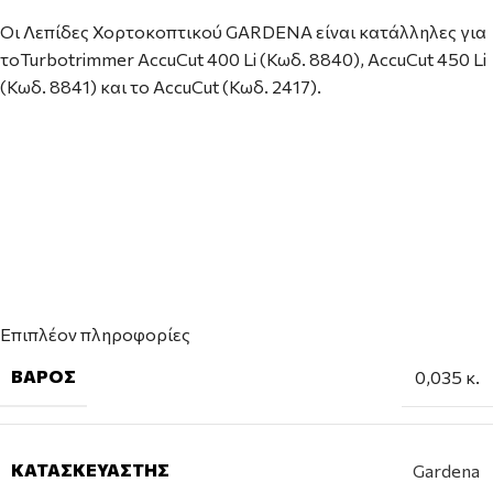
Οι Λεπίδες Χορτοκοπτικού GARDENA είναι κατάλληλες για
τοTurbotrimmer AccuCut 400 Li (Κωδ. 8840), AccuCut 450 Li
(Κωδ. 8841) και το AccuCut (Κωδ. 2417).
Επιπλέον πληροφορίες
ΒΆΡΟΣ
0,035 κ.
ΚΑΤΑΣΚΕΥΑΣΤΉΣ
Gardena