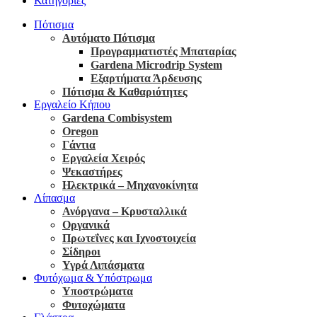
Κατηγορίες
Πότισμα
Αυτόματο Πότισμα
Προγραμματιστές Μπαταρίας
Gardena Microdrip System
Εξαρτήματα Άρδευσης
Πότισμα & Καθαριότητες
Εργαλείο Κήπου
Gardena Combisystem
Oregon
Γάντια
Εργαλεία Χειρός
Ψεκαστήρες
Ηλεκτρικά – Μηχανοκίνητα
Λίπασμα
Ανόργανα – Κρυσταλλικά
Οργανικά
Πρωτεΐνες και Ιχνοστοιχεία
Σίδηροι
Υγρά Λιπάσματα
Φυτόχωμα & Υπόστρωμα
Υποστρώματα
Φυτοχώματα