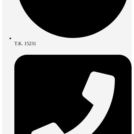
Τ.Κ. 15231