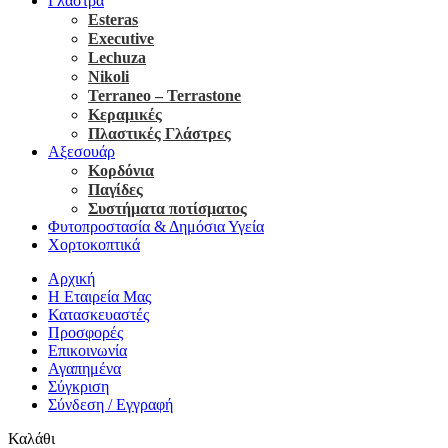
Γλάστρα
Esteras
Executive
Lechuza
Nikoli
Terraneo – Terrastone
Κεραμικές
Πλαστικές Γλάστρες
Αξεσουάρ
Κορδόνια
Παγίδες
Συστήματα ποτίσματος
Φυτοπροστασία & Δημόσια Υγεία
Χορτοκοπτικά
Αρχική
Η Εταιρεία Μας
Κατασκευαστές
Προσφορές
Επικοινωνία
Αγαπημένα
Σύγκριση
Σύνδεση / Εγγραφή
Καλάθι