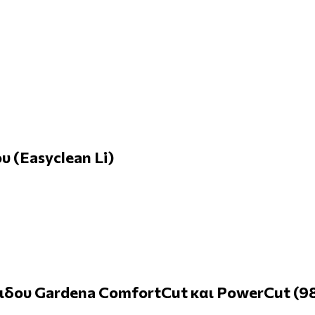
 (Easyclean Li)
ου Gardena ComfortCut και PowerCut (98