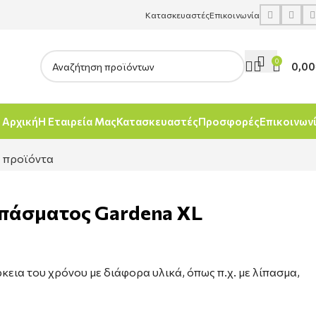
Κατασκευαστές
Επικοινωνία
0
0,00
Αρχική
Η Εταιρεία Μας
Κατασκευαστές
Προσφορές
Επικοινων
 προϊόντα
πάσματος Gardena XL
κεια του χρόνου με διάφορα υλικά, όπως π.χ. με λίπασμα,