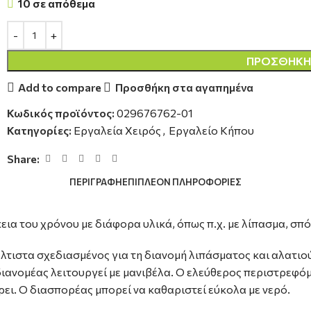
10 σε απόθεμα
ΠΡΟΣΘΉΚΗ 
Add to compare
Προσθήκη στα αγαπημένα
Κωδικός προϊόντος:
029676762-01
Κατηγορίες:
Εργαλεία Χειρός
,
Εργαλείο Κήπου
Share:
ΠΕΡΙΓΡΑΦΉ
ΕΠΙΠΛΈΟΝ ΠΛΗΡΟΦΟΡΊΕΣ
ια του χρόνου με διάφορα υλικά, όπως π.χ. με λίπασμα, σπό
ιστα σχεδιασμένος για τη διανομή λιπάσματος και αλατιού
διανομέας λειτουργεί με μανιβέλα. Ο ελεύθερος περιστρεφό
ει. Ο διασπορέας μπορεί να καθαριστεί εύκολα με νερό.