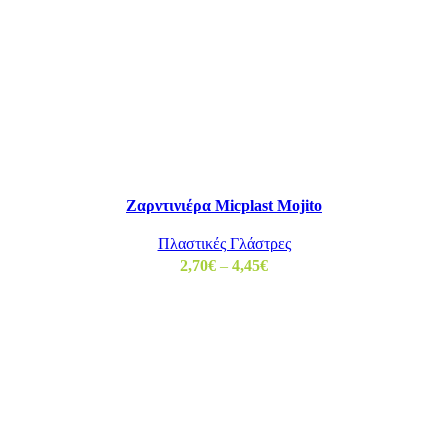
Ζαρντινιέρα Micplast Mojito
Πλαστικές Γλάστρες
2,70
€
–
4,45
€