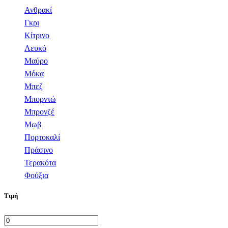
Ανθρακί
Γκρι
Κίτρινο
Λευκό
Μαύρο
Μόκα
Μπεζ
Μπορντώ
Μπρονζέ
Μωβ
Πορτοκαλί
Πράσινο
Τερακότα
Φούξια
Τιμή