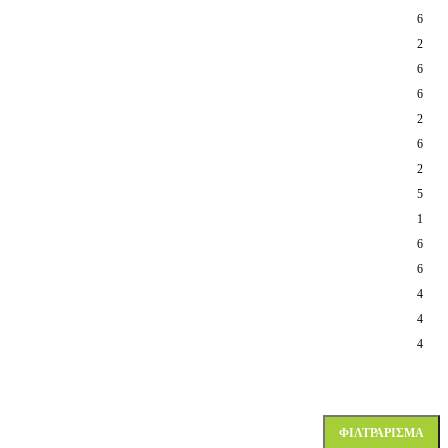
6
2
6
6
2
6
2
5
1
6
6
4
4
4
ΦΙΛΤΡΆΡΙΣΜΑ