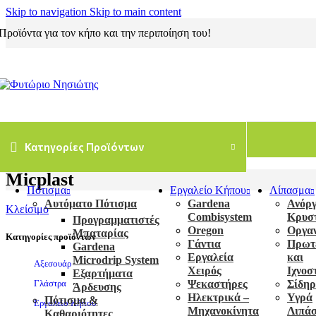
Skip to navigation
Skip to main content
Προϊόντα για τον κήπο και την περιποίηση του!
Κατηγορίες Προϊόντων
Micplast
Πότισμα
Εργαλείο Κήπου
Λίπασμα
Αυτόματο Πότισμα
Gardena
Ανόργ
Κλείσιμο
Combisystem
Κρυσ
Προγραμματιστές
Oregon
Οργα
Μπαταρίας
Κατηγορίες προϊόντων
Γάντια
Πρωτε
Gardena
Εργαλεία
και
Microdrip System
Αξεσουάρ
Χειρός
Ιχνοσ
Εξαρτήματα
Ψεκαστήρες
Σίδηρ
Γλάστρα
Άρδευσης
Ηλεκτρικά –
Υγρά
Πότισμα &
Εργαλείο Κήπου
Μηχανοκίνητα
Λιπά
Καθαριότητες