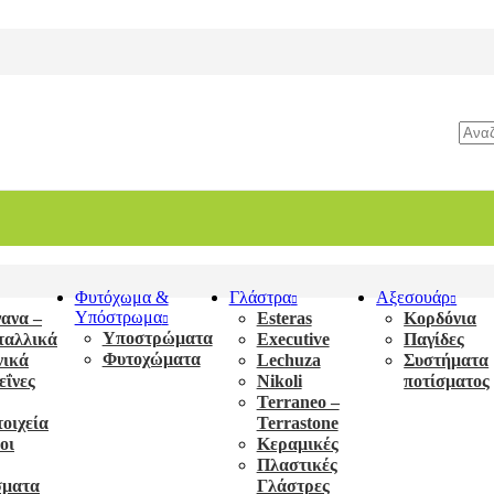
Φυτόχωμα &
Γλάστρα
Αξεσουάρ
Υπόστρωμα
ανα –
Esteras
Κορδόνια
Υποστρώματα
ταλλικά
Executive
Παγίδες
Φυτοχώματα
νικά
Lechuza
Συστήματα
ΐνες
Nikoli
ποτίσματος
Terraneo –
τοιχεία
Terrastone
οι
Κεραμικές
Πλαστικές
σματα
Γλάστρες