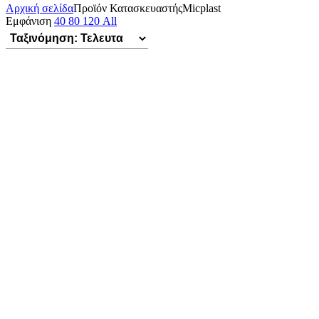
Αρχική σελίδα
Προϊόν Κατασκευαστής
Micplast
Εμφάνιση
40
80
120
All