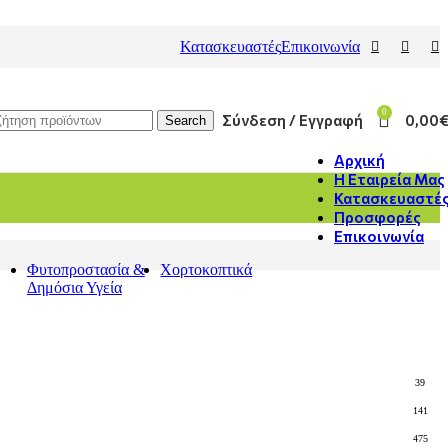
Κατασκευαστές
Επικοινωνία
0
Σύνδεση / Εγγραφή
0,00
Search
Αρχική
Η Εταιρεία Μας
Κατασκευαστέ
Προσφορές
Επικοινωνία
Φυτοπροστασία &
Χορτοκοπτικά
Δημόσια Υγεία
39
141
475