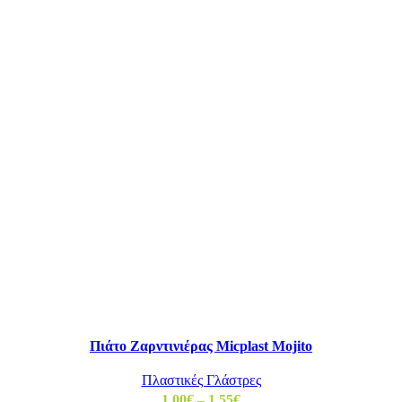
Πιάτο Ζαρντινιέρας Micplast Mojito
Πλαστικές Γλάστρες
1,00
€
–
1,55
€