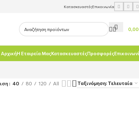
Κατασκευαστές
Επικοινωνία
0,00
Αρχική
Η Εταιρεία Μας
Κατασκευαστές
Προσφορές
Επικοινων
νιση
40
80
120
All