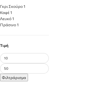
Γκρι Σκούρο
1
Καφέ
1
Λευκό
1
Πράσινο
1
Τιμή
Φιλτράρισμα