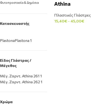
Athina
Φυτοπροστασία & Δημόσια
Υγεία
34
Φυτόχωμα & Υπόστρωμα
Πλαστικές Γλάστρες
26
15,40
€
–
45,00
€
Κατασκευαστής
Plastona
Plastona
1
Είδος Γλάστρας /
Μέγεθος
Μέγ. Ζαρντ. Athina 261
1
Μέγ. Ζαρντ. Athina 262
1
Χρώμα