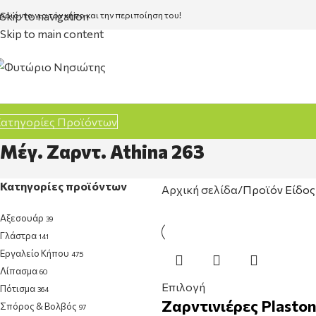
Skip to navigation
ροϊόντα για τον κήπο και την περιποίηση του!
Skip to main content
ατηγορίες Προϊόντων
Μέγ. Ζαρντ. Athina 263
Κατηγορίες προϊόντων
Αρχική σελίδα
Προϊόν Είδος
Αξεσουάρ
39
Γλάστρα
141
Εργαλείο Κήπου
475
Λίπασμα
60
Επιλογή
Πότισμα
364
Ζαρντινιέρες Plasto
Σπόρος & Βολβός
97