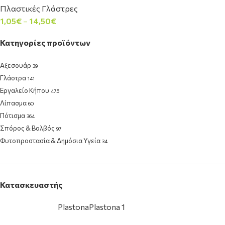
Πλαστικές Γλάστρες
1,05
€
–
14,50
€
Κατηγορίες προϊόντων
Αξεσουάρ
39
Γλάστρα
141
Εργαλείο Κήπου
475
Λίπασμα
60
Πότισμα
364
Σπόρος & Βολβός
97
Φυτοπροστασία & Δημόσια Υγεία
34
Φυτόχωμα & Υπόστρωμα
26
Κατασκευαστής
Plastona
Plastona
1