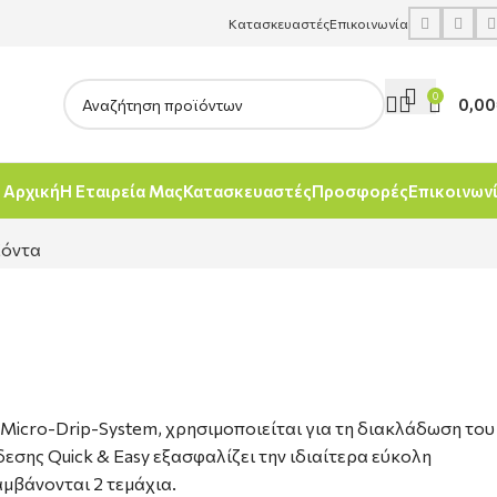
Κατασκευαστές
Επικοινωνία
0
0,00
Αρχική
Η Εταιρεία Μας
Κατασκευαστές
Προσφορές
Επικοινων
ϊόντα
cro-Drip-System, χρησιμοποιείται για τη διακλάδωση του
σης Quick & Easy εξασφαλίζει την ιδιαίτερα εύκολη
μβάνονται 2 τεμάχια.