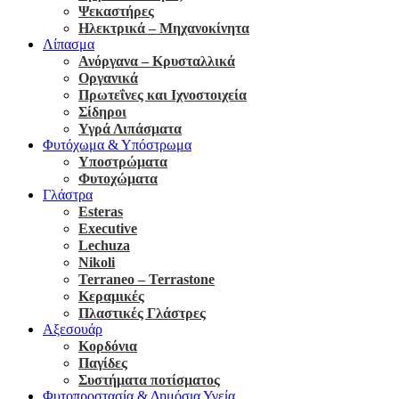
Ψεκαστήρες
Ηλεκτρικά – Μηχανοκίνητα
Λίπασμα
Ανόργανα – Κρυσταλλικά
Οργανικά
Πρωτεΐνες και Ιχνοστοιχεία
Σίδηροι
Υγρά Λιπάσματα
Φυτόχωμα & Υπόστρωμα
Υποστρώματα
Φυτοχώματα
Γλάστρα
Esteras
Executive
Lechuza
Nikoli
Terraneo – Terrastone
Κεραμικές
Πλαστικές Γλάστρες
Αξεσουάρ
Κορδόνια
Παγίδες
Συστήματα ποτίσματος
Φυτοπροστασία & Δημόσια Υγεία