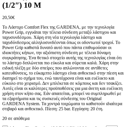
(1/2″) 10 M
20,50
€
Το Λάστιχο Comfort Flex της GARDENA, με την τεχνολογία
Power Grip, εγγυάται την τέλεια σύνδεση μεταξύ λάστιχου και
ταχυσυνδέσμου. Χάρη στη νέα τεχνολογία λάστιχο και
ταχυδύνδεσμος αλληλοσυνδέονται όπως οι οδοντωτοί τροχοί. Το
Power Grip καθιστά δυνατό αυτό που πάντα επιθυμούσαν οι
ιδιοκτήτες κήπων, την αξιόπιστη σύνδεση με τέλεια δύναμη
συγκράτησης. Ένα θετικό στοιχείο αυτής της τεχνολογίας είναι ότι
το λάστιχο διπλώνεται πιο εύκολα και σύρεται καλά. Χάρη στην
ειδική πλέξη με δύο σπείρες που απλώνονται σε αντίθετες
κατευθύνσεις, το εύκαμπτο λάστιχο είναι ανθεκτικό στην πίεση και
διατηρεί το σχήμα του, ενώ ταυτόχρονα είναι και ευέλικτο και
εύκολο στο χειρισμό. Δεν μπλέκεται σε κόμπους και δεν τσακίζει.
Αυτές είναι οι καλύτερες προϋποθέσεις για μια άνετη και ευέλικτη
χρήση στον κήπο σας. Εάν απαιτείται, μπορεί να συμπληρωθεί με
τα εξαρτήματα και τις συσκευές σύνδεσης του Original
GARDENA System. Τα χοντρά τοιχώματα το καθιστούν ιδιαίτερα
στιβαρό και ανθεκτικό. Πίεση: 25 bar. Εγγύηση: 20 έτη.
20 σε απόθεμα