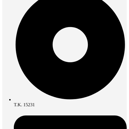
Τ.Κ. 15231