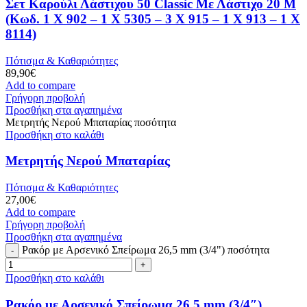
Σετ Καρούλι Λάστιχου 50 Classic Με Λάστιχο 20 Μ
(Κωδ. 1 X 902 – 1 X 5305 – 3 X 915 – 1 X 913 – 1 X
8114)
Πότισμα & Καθαριότητες
89,90
€
Add to compare
Γρήγορη προβολή
Προσθήκη στα αγαπημένα
Μετρητής Νερού Μπαταρίας ποσότητα
Προσθήκη στο καλάθι
Μετρητής Νερού Μπαταρίας
Πότισμα & Καθαριότητες
27,00
€
Add to compare
Γρήγορη προβολή
Προσθήκη στα αγαπημένα
Ρακόρ με Αρσενικό Σπείρωμα 26,5 mm (3/4") ποσότητα
Προσθήκη στο καλάθι
Ρακόρ με Αρσενικό Σπείρωμα 26,5 mm (3/4″)